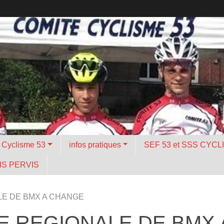
é Cyclisme 53
infos pratiques
SEF 53 et SSS CYCL
S PERVIS
E DE BMX A CHANGE
 REGIONALE DE BMX 