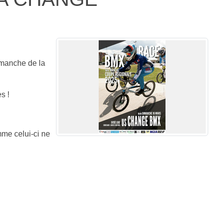
 manche de la
s !
me celui-ci ne