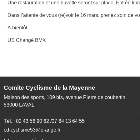
Une restauration et une buvette seront sur place. Entrée libre
Dans l’attente de vous (re)voir le 16 mars, prenez soin de vo
À bientôt
US Changé BMX
Comite Cyclisme de la Mayenne
Maison des sports, 109 bis, avenue Pierre de coubertin
53000
LAVAL
Tél. :
02 43 56 90 62 /07 64 13 64 55
cd-cyclisme53@orange.fr