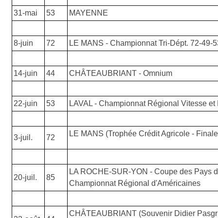
31-mai
53
MAYENNE
8-juin
72
LE MANS - Championnat Tri-Dépt. 72-49-5
14-juin
44
CHÂTEAUBRIANT - Omnium
22-juin
53
LAVAL - Championnat Régional Vitesse et 
LE MANS (Trophée Crédit Agricole - Finale
3-juil.
72
LA ROCHE-SUR-YON - Coupe des Pays de l
20-juil.
85
Championnat Régional d'Américaines
CHÂTEAUBRIANT (Souvenir Didier Pasgr