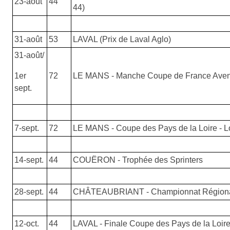
23-août
44
44)
31-août
53
LAVAL (Prix de Laval Aglo)
31-août/
1er
72
LE MANS - Manche Coupe de France Aven
sept.
7-sept.
72
LE MANS - Coupe des Pays de la Loire - 
14-sept.
44
COUËRON - Trophée des Sprinters
28-sept.
44
CHÂTEAUBRIANT - Championnat Régiona
12-oct.
44
LAVAL - Finale Coupe des Pays de la Loire