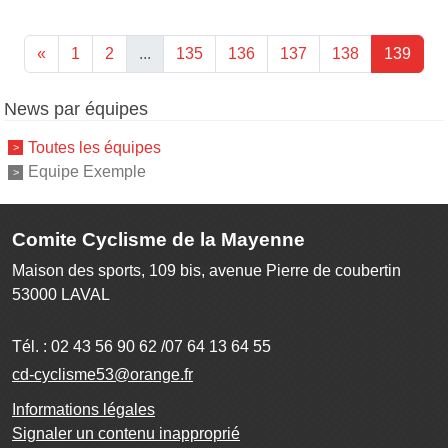
«
1
2
...
135
136
137
138
139
News par équipes
Toutes les équipes
Equipe Exemple
Comite Cyclisme de la Mayenne
Maison des sports, 109 bis, avenue Pierre de coubertin
53000
LAVAL
Tél. :
02 43 56 90 62 /07 64 13 64 55
cd-cyclisme53@orange.fr
Informations légales
Signaler un contenu inapproprié