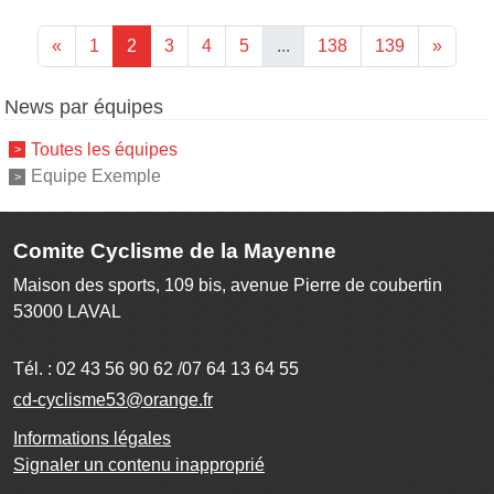
«
1
2
3
4
5
...
138
139
»
News par équipes
Toutes les équipes
Equipe Exemple
Comite Cyclisme de la Mayenne
Maison des sports, 109 bis, avenue Pierre de coubertin
53000
LAVAL
Tél. :
02 43 56 90 62 /07 64 13 64 55
cd-cyclisme53@orange.fr
Informations légales
Signaler un contenu inapproprié