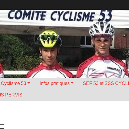
é Cyclisme 53
infos pratiques
SEF 53 et SSS CYCL
S PERVIS
E