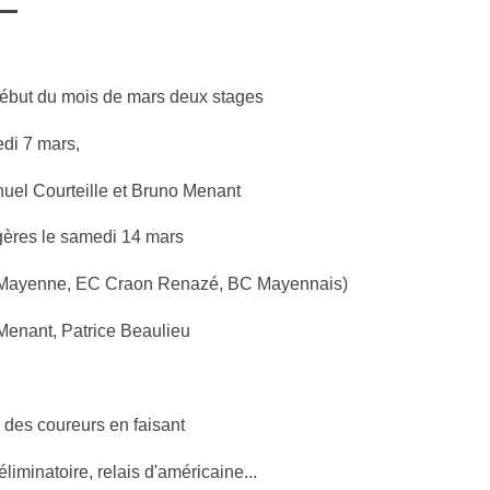
début du mois de mars deux stages
di 7 mars,
uel Courteille et Bruno Menant
gères le samedi 14 mars
EC Mayenne, EC Craon Renazé, BC Mayennais)
Menant, Patrice Beaulieu
 des coureurs en faisant
liminatoire, relais d'américaine...