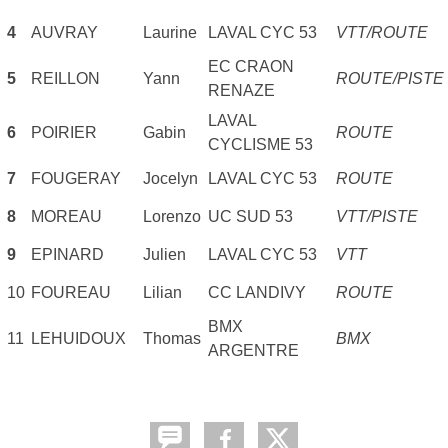
4
AUVRAY
Laurine
LAVAL CYC 53
VTT/ROUTE
EC CRAON
5
REILLON
Yann
ROUTE/PISTE
RENAZE
LAVAL
6
POIRIER
Gabin
ROUTE
CYCLISME 53
7
FOUGERAY
Jocelyn
LAVAL CYC 53
ROUTE
8
MOREAU
Lorenzo
UC SUD 53
VTT/PISTE
9
EPINARD
Julien
LAVAL CYC 53
VTT
10
FOUREAU
Lilian
CC LANDIVY
ROUTE
BMX
11
LEHUIDOUX
Thomas
BMX
ARGENTRE