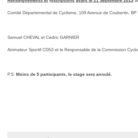
Renseignements et
I
nscriptions
avant le 21 Septembre 2013
au
Comité Départemental de Cyclisme, 109 Avenue de Coubertin, BP 
Samuel CHEVAL et Cédric GARNIER
Animateur Sportif CD53 et le Responsable de la Commission Cycl
P.S:
Moins de 5 participants, le stage sera annulé.