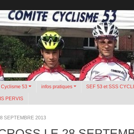
é Cyclisme 53
infos pratiques
SEF 53 et SSS CYCL
S PERVIS
28 SEPTEMBRE 2013
CROSS LE 28 SEPTEMB