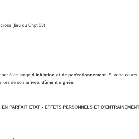
-cross (lieu du Chpt 53)
.
ciper à ce stage
d’initiation et de perfectionnement
. Si votre coure
 lors de son arrivée,
dûment signée
.
N PARFAIT ETAT - EFFETS PERSONNELS ET D'ENTRAINEMENT - C