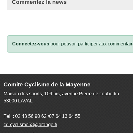
Commentez la news
Connectez-vous
pour pouvoir participer aux commentair
Comite Cyclisme de la Mayenne
Maison des sports, 109 bis, avenue Pierre de coubertin
53000
LAVAL
Tél. :
02 43 56 90 62 /07 64 13 64 55
cd-cyclisme53@orange.fr